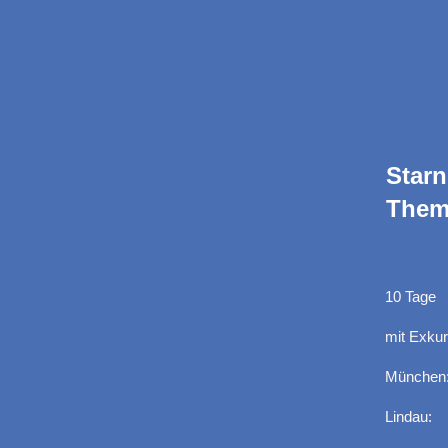
Star
Theme
10 Tage
mit Exku
München:
Lindau: